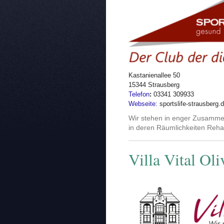
Kastanienallee 50
15344 Strausberg
Telefon
:
03341 309933
Webseite:
sportslife-strausberg.
Wir stehen in enger Zusammen
in deren Räumlichkeiten Reha
Villa Vital Oli