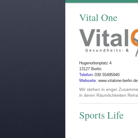
Vital One
Hugenottenplatz 4
13127 Berlin
Telefon
:
030 55495940
Web​seite
:
www.vitalone-berlin.de
Wir stehen in enger Zusammen
in deren Räumlichkeiten Reha
Sports Life