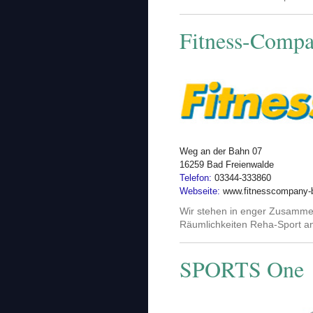
Fitness-Comp
Weg an der Bahn 07
16259 Bad Freienwalde
Telefon:
03344-333860
Webseite:
www.fitnesscompany-b
Wir stehen in enger Zusammen
Räumlichkeiten Reha-Sport a
SPORTS One