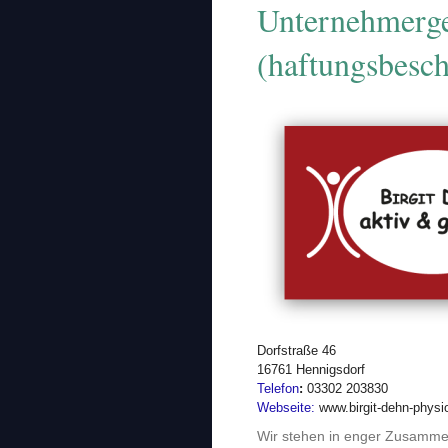
Unternehmerge
(haftungsbesch
Dorfstraße 46
16761 Hennigsdorf
Telefon
:
03302 203830
Webseite:
www.birgit-dehn-physi
Wir stehen in enger Zusammen