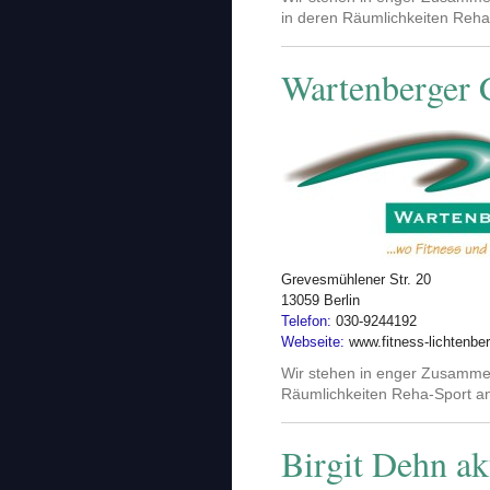
in deren Räumlichkeiten Reha
Wartenberger
Grevesmühlener Str. 20
13059 Berlin
Telefon:
030-9244192
Webseite:
www.fitness-lichtenbe
Wir stehen in enger Zusammen
Räumlichkeiten Reha-Sport a
Birgit Dehn ak