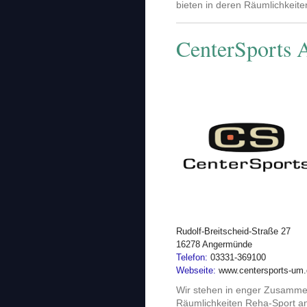
bieten in deren Räumlichkeit
CenterSports
Rudolf-Breitscheid-Straße 27
16278 Angermünde
Telefon:
03331-369100
Webseite:
www.centersports-um
Wir stehen in enger Zusammen
Räumlichkeiten Reha-Sport a