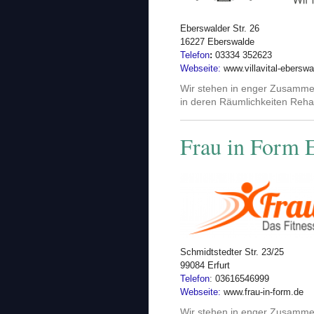
Eberswalder Str. 26
16227 Eberswalde
Telefon
:
03334 352623
Webseite:
www.villavital-eberswa
Wir stehen in enger Zusammena
in deren Räumlichkeiten Reha
Frau in Form E
Schmidtstedter Str. 23/25
99084 Erfurt
Telefon
:
03616546999
Webseite:
www.frau-in-form.de
Wir stehen in enger Zusammen